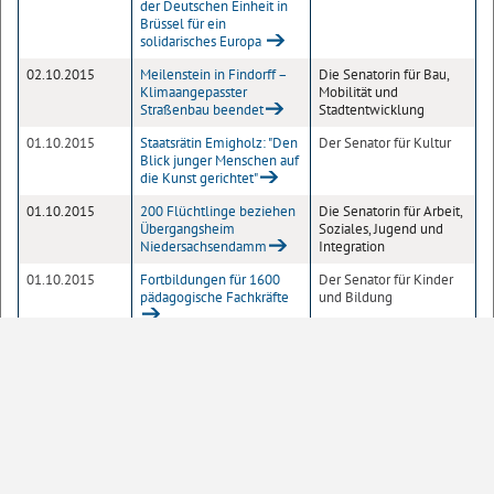
der Deutschen Einheit in
Brüssel für ein
solidarisches Europa
02.10.2015
Meilenstein in Findorff –
Die Senatorin für Bau,
Klimaangepasster
Mobilität und
Straßenbau beendet
Stadtentwicklung
01.10.2015
Staatsrätin Emigholz: "Den
Der Senator für Kultur
Blick junger Menschen auf
die Kunst gerichtet"
01.10.2015
200 Flüchtlinge beziehen
Die Senatorin für Arbeit,
Übergangsheim
Soziales, Jugend und
Niedersachsendamm
Integration
01.10.2015
Fortbildungen für 1600
Der Senator für Kinder
pädagogische Fachkräfte
und Bildung
1
2
3
4
Seite
10
20
50
100
Einträge pro Seite