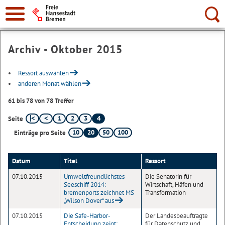
Suche:
Archiv - Oktober 2015
Ressort auswählen
anderen Monat wählen
61 bis 78 von 78 Treffer
1
2
3
4
Seite
10
20
50
100
Einträge pro Seite
Datum
Titel
Ressort
07.10.2015
Umweltfreundlichstes
Die Senatorin für
Seeschiff 2014:
Wirtschaft, Häfen und
bremenports zeichnet MS
Transformation
„Wilson Dover“ aus
07.10.2015
Die Safe-Harbor-
Der Landesbeauftragte
Entscheidung zeigt:
für Datenschutz und