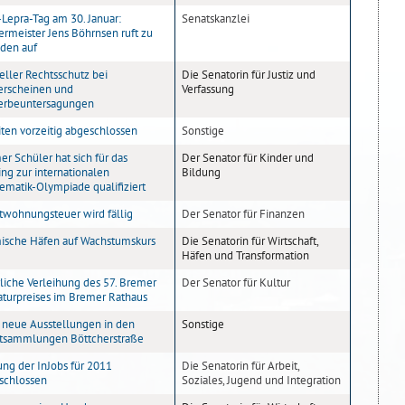
Lepra-Tag am 30. Januar:
Senatskanzlei
ermeister Jens Böhrnsen ruft zu
den auf
eller Rechtsschutz bei
Die Senatorin für Justiz und
erscheinen und
Verfassung
rbeuntersagungen
iten vorzeitig abgeschlossen
Sonstige
r Schüler hat sich für das
Der Senator für Kinder und
ing zur internationalen
Bildung
ematik-Olympiade qualifiziert
twohnungsteuer wird fällig
Der Senator für Finanzen
ische Häfen auf Wachstumskurs
Die Senatorin für Wirtschaft,
Häfen und Transformation
liche Verleihung des 57. Bremer
Der Senator für Kultur
raturpreises im Bremer Rathaus
 neue Ausstellungen in den
Sonstige
tsammlungen Böttcherstraße
ung der InJobs für 2011
Die Senatorin für Arbeit,
schlossen
Soziales, Jugend und Integration