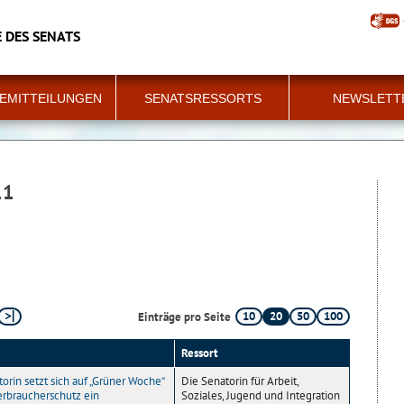
 DES SENATS
EMITTEILUNGEN
SENATSRESSORTS
NEWSLETT
11
10
20
50
100
Einträge pro Seite
Ressort
orin setzt sich auf „Grüner Woche“
Die Senatorin für Arbeit,
erbraucherschutz ein
Soziales, Jugend und Integration