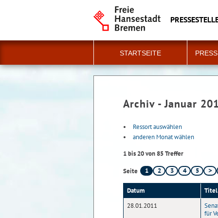
PRESSESTELLE
STARTSEITE
PRESS
Archiv - Januar 20
Ressort auswählen
anderen Monat wählen
1 bis 20 von 85 Treffer
1
2
3
4
5
Seite
Datum
Titel
28.01.2011
Senat
für V