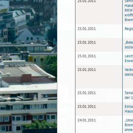
25.01.2011
Servi
Hand
RKW 
eröf
Bre
25.01.2011
Regi
25.01.2011
„Beke
sozia
25.01.2011
Leic
Erwe
25.01.2011
Verb
stell
25.01.2011
Senat
der 1
25.01.2011
Einl
Haus
24.01.2011
„Unso
Brem
anne