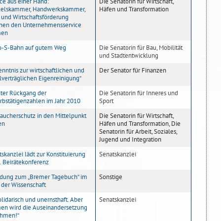
ce aus einer Hand:
Die Senatorin für Wirtschaft,
elskammer, Handwerkskammer,
Häfen und Transformation
und Wirtschaftsförderung
fnen den Unternehmensservice
men
o-S-Bahn auf gutem Weg
Die Senatorin für Bau, Mobilität
und Stadtentwicklung
nntnis zur wirtschaftlichen und
Der Senator für Finanzen
lverträglichen Eigenreinigung“
hter Rückgang der
Die Senatorin für Inneres und
rbstätigenzahlen im Jahr 2010
Sport
raucherschutz in den Mittelpunkt
Die Senatorin für Wirtschaft,
en
Häfen und Transformation, Die
Senatorin für Arbeit, Soziales,
Jugend und Integration
skanzlei lädt zur Konstituierung
Senatskanzlei
. Beirätekonferenz
adung zum „Bremer Tagebuch“ im
Sonstige
 der Wissenschaft
lidarisch und unernsthaft. Aber
Senatskanzlei
en wird die Auseinandersetzung
hmen!“