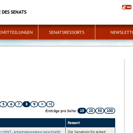
 DES SENATS
EMITTEILUNGEN
SENATSRESSORTS
NEWSLETT
5
6
7
8
9
10
20
50
100
Einträge pro Seite
Ressort
 in MINT - Arbeitsdeputation beschließt
Die Senatorin für Arbeit,