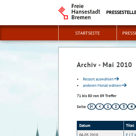
PRESSESTELLE
STARTSEITE
PRESS
Archiv - Mai 2010
Ressort auswählen
anderen Monat wählen
71 bis 80 von 89 Treffer
1
2
3
4
Seite
Datum
Titel
06.05.2010
F.I.T.