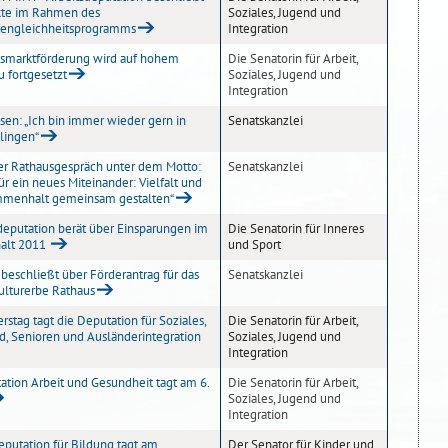
kte im Rahmen des
Soziales, Jugend und
engleichheitsprogramms
Integration
tsmarktförderung wird auf hohem
Die Senatorin für Arbeit,
u fortgesetzt
Soziales, Jugend und
Integration
sen: „Ich bin immer wieder gern in
Senatskanzlei
lingen“
r Rathausgespräch unter dem Motto:
Senatskanzlei
für ein neues Miteinander: Vielfalt und
menhalt gemeinsam gestalten“
deputation berät über Einsparungen im
Die Senatorin für Inneres
alt 2011
und Sport
 beschließt über Förderantrag für das
Senatskanzlei
ulturerbe Rathaus
stag tagt die Deputation für Soziales,
Die Senatorin für Arbeit,
d, Senioren und Ausländerintegration
Soziales, Jugend und
Integration
ation Arbeit und Gesundheit tagt am 6.
Die Senatorin für Arbeit,
Soziales, Jugend und
Integration
eputation für Bildung tagt am
Der Senator für Kinder und