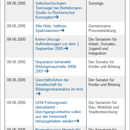
09.06.2005
Volkshochschulen
Sonstige
Testsieger bei Bertelsmann-
Studie zu Rückenschul-
Konzepten
09.06.2005
Alte Hüte, haltlose
Gemeinsame
Spekulationen
Presseerklärung
09.06.2005
Keine Umzugs-
Die Senatorin für
Aufforderungen vor dem 1.
Arbeit, Soziales,
September 2005
Jugend und
Integration
09.06.2005
Deputation behandelt
Der Senator für
Bildungshaushalte 2006/
Kinder und Bildung
2007
09.06.2005
Geschäftsführer der
Der Senator für
Gesellschaft für
Kinder und Bildung
Bildungsinfrastruktur im Amt
09.06.2005
LKW-Führungsnetz
Die Senatorin für
überarbeitet -
Bau, Mobilität und
Durchgangsverkehre sollen
Stadtentwicklung
aus der Innenstadt
herausgehalten werden
09.06.2005
Bremerhavener Heerstraße
Die Senatorin für