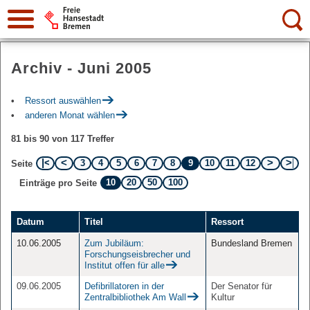
Suche:
Archiv - Juni 2005
Ressort auswählen
anderen Monat wählen
81 bis 90 von 117 Treffer
3
4
5
6
7
8
9
10
11
12
Seite
10
20
50
100
Einträge pro Seite
Datum
Titel
Ressort
10.06.2005
Zum Jubiläum:
Bundesland Bremen
Forschungseisbrecher und
Institut offen für alle
09.06.2005
Defibrillatoren in der
Der Senator für
Zentralbibliothek Am Wall
Kultur