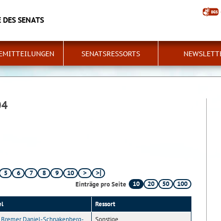
 DES SENATS
EMITTEILUNGEN
SENATSRESSORTS
NEWSLETT
04
5
6
7
8
9
10
10
20
50
100
Einträge pro Seite
el
Ressort
 Bremer Daniel-Schnakenberg-
Sonstige