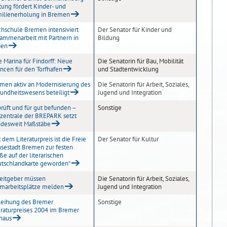
ftung fördert Kinder- und
ilienerholung in Bremen
hschule Bremen intensiviert
Der Senator für Kinder und
ammenarbeit mit Partnern in
Bildung
ien
e Marina für Findorff: Neue
Die Senatorin für Bau, Mobilität
ncen für den Torfhafen
und Stadtentwicklung
men aktiv an Modernisierung des
Die Senatorin für Arbeit, Soziales,
undheitswesens beteiligt
Jugend und Integration
rüft und für gut befunden –
Sonstige
tzentrale der BREPARK setzt
desweit Maßstäbe
t dem Literaturpreis ist die Freie
Der Senator für Kultur
sestadt Bremen zur festen
ße auf der literarischen
tschlandkarte geworden“
eitgeber müssen
Die Senatorin für Arbeit, Soziales,
marbeitsplätze melden
Jugend und Integration
leihung des Bremer
Sonstige
eraturpreises 2004 im Bremer
haus