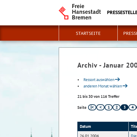
PRESSESTELLE
STARTSEITE
PRESS
Archiv - Januar 20
Ressort auswählen
anderen Monat wählen
21 bis 30 von 116 Treffer
1
2
3
4
Seite
Datum
Tit
26.01.2004
Die