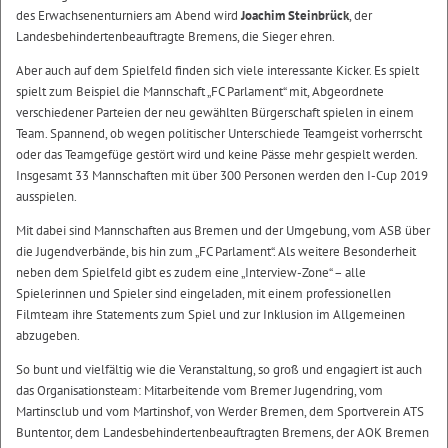
des Erwachsenenturniers am Abend wird
Joachim Steinbrück
, der
Landesbehindertenbeauftragte Bremens, die Sieger ehren.
Aber auch auf dem Spielfeld finden sich viele interessante Kicker. Es spielt
spielt zum Beispiel die Mannschaft „FC Parlament“ mit, Abgeordnete
verschiedener Parteien der neu gewählten Bürgerschaft spielen in einem
Team. Spannend, ob wegen politischer Unterschiede Teamgeist vorherrscht
oder das Teamgefüge gestört wird und keine Pässe mehr gespielt werden.
Insgesamt 33 Mannschaften mit über 300 Personen werden den I-Cup 2019
ausspielen.
Mit dabei sind Mannschaften aus Bremen und der Umgebung, vom ASB über
die Jugendverbände, bis hin zum „FC Parlament“. Als weitere Besonderheit
neben dem Spielfeld gibt es zudem eine „Interview-Zone“ – alle
Spielerinnen und Spieler sind eingeladen, mit einem professionellen
Filmteam ihre Statements zum Spiel und zur Inklusion im Allgemeinen
abzugeben.
So bunt und vielfältig wie die Veranstaltung, so groß und engagiert ist auch
das Organisationsteam: Mitarbeitende vom Bremer Jugendring, vom
Martinsclub und vom Martinshof, von Werder Bremen, dem Sportverein ATS
Buntentor, dem Landesbehindertenbeauftragten Bremens, der AOK Bremen