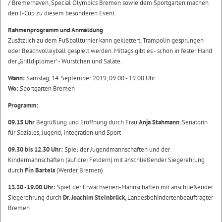
/ Bremerhaven, Special Olympics Bremen sowie dem Sportgarten machen
den I-Cup zu diesem besonderen Event.
Rahmenprogramm und Anmeldung
Zusätzlich zu dem Fußballturnier kann geklettert, Trampolin gesprungen
oder Beachvolleyball gespielt werden. Mittags gibt es - schon in fester Hand
der „Grilldiplomer“ - Würstchen und Salate.
Wann:
Samstag, 14. September 2019, 09.00 - 19.00 Uhr
Wo:
Sportgarten Bremen
Programm:
09.15 Uhr
Begrüßung und Eröffnung durch Frau
Anja Stahmann
, Senatorin
für Soziales, Jugend, Integration und Sport
09.30 bis 12.30 Uhr:
Spiel der Jugendmannschaften und der
Kindermannschaften (auf drei Feldern) mit anschließender Siegerehrung
durch
Fin Bartels
(Werder Bremen)
13.30 -19.00 Uhr:
Spiel der Erwachsenen-Mannschaften mit anschließender
Siegerehrung durch
Dr. Joachim Steinbrück
, Landesbehindertenbeauftragter
Bremen