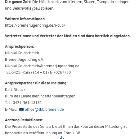
Die ganze Zeit:
Die Möglichkeit zum Klettern, Skaten, Trampolin springen
und Beachvolleyball spielen.
Weitere Informationen
https://bremerjugendring.de/i-cup/
Vertreterinnen und Vertreter der Medien sind dazu herzlich eingeladen.
Ansprechperson:
Nikolai Goldschmidt
Bremer Jugendring e.V.
Nikolai.Goldschmidt@bremerjugendring.de
Tel. 0421-41658514 + 0176-70257720
Ansprechpartner für diese Meldung:
Kai J. Steuck
Büro des Landesbehindertenbeauftragten
Tel.: 0421-361-18181
E-Mail:
office@lbb.bremen.de
Achtung Redaktionen:
Die Pressestelle des Senats bietet Ihnen das Foto zu dieser Mitteilung zur
honorarfreien Veröffentlichung an. Foto: LBB