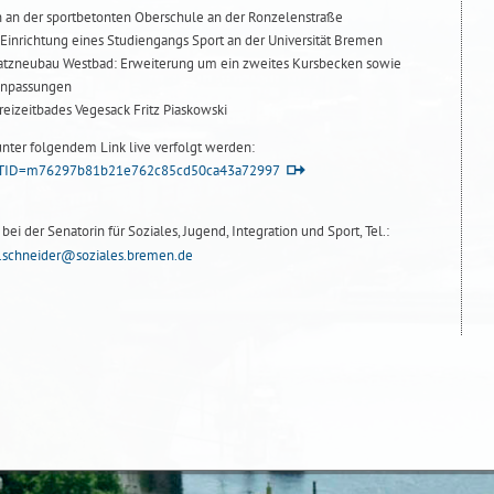
en an der sportbetonten Oberschule an der Ronzelenstraße
 Einrichtung eines Studiengangs Sport an der Universität Bremen
tzneubau Westbad: Erweiterung um ein zweites Kursbecken sowie
sanpassungen
eizeitbades Vegesack Fritz Piaskowski
 unter folgendem Link live verfolgt werden:
p?MTID=m76297b81b21e762c85cd50ca43a72997
ei der Senatorin für Soziales, Jugend, Integration und Sport, Tel.:
.schneider@soziales.bremen.de