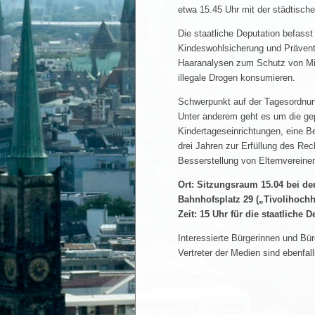
etwa 15.45 Uhr mit der städtische
Die staatliche Deputation befass
Kindeswohlsicherung und Prävent
Haaranalysen zum Schutz von Mind
illegale Drogen konsumieren.
Schwerpunkt auf der Tagesordnung
Unter anderem geht es um die ge
Kindertageseinrichtungen, eine B
drei Jahren zur Erfüllung des Re
Besserstellung von Elternvereinen
Ort: Sitzungsraum 15.04 bei de
Bahnhofsplatz 29 („Tivolihoch
Zeit: 15 Uhr für die staatliche 
Interessierte Bürgerinnen und Bür
Vertreter der Medien sind ebenfal