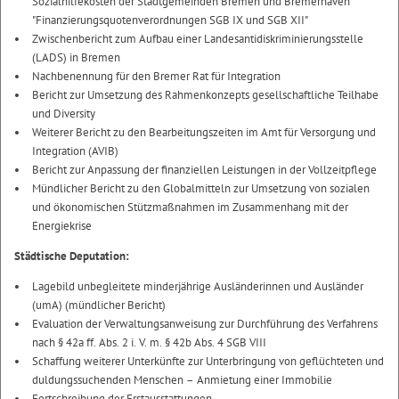
Sozialhilfekosten der Stadtgemeinden Bremen und Bremerhaven"
"Finanzierungsquotenverordnungen SGB IX und SGB XII"
Zwischenbericht zum Aufbau einer Landesantidiskriminierungsstelle
(LADS) in Bremen
Nachbenennung für den Bremer Rat für Integration
Bericht zur Umsetzung des Rahmenkonzepts gesellschaftliche Teilhabe
und Diversity
Weiterer Bericht zu den Bearbeitungszeiten im Amt für Versorgung und
Integration (AVIB)
Bericht zur Anpassung der finanziellen Leistungen in der Vollzeitpflege
Mündlicher Bericht zu den Globalmitteln zur Umsetzung von sozialen
und ökonomischen Stützmaßnahmen im Zusammenhang mit der
Energiekrise
Städtische Deputation:
Lagebild unbegleitete minderjährige Ausländerinnen und Ausländer
(umA) (mündlicher Bericht)
Evaluation der Verwaltungsanweisung zur Durchführung des Verfahrens
nach § 42a ff. Abs. 2 i. V. m. § 42b Abs. 4 SGB VIII
Schaffung weiterer Unterkünfte zur Unterbringung von geflüchteten und
duldungssuchenden Menschen – Anmietung einer Immobilie
Fortschreibung der Erstausstattungen