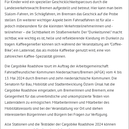
Für Kinder wird ein spezieller Geschicklichkeitsparcours durch die
Landesverkehrswacht Bremen aufgestellt und betreut. Hier kann man beim
Slalom-Fahren, im Schrägfahren, im Bremsen das Geschick auf die Probe
stellen. Ein weiterer wichtiger Aspekt beim Fahrradfahren ist für alle –
jedoch insbesondere für die kleinsten Verkehrsteilnehmerinnen und -
teilnehmer – die Sichtbarkeit im Straßenverkehr. Der "Dunkeltunnel" macht
sichtbar, wie wichtig es ist, helle und reflektierende Kleidung im Dunkeln zu
tragen. Kaffeegenießer können sich während der Veranstaltung am "Coffee-
Bike", ein Lastenrad, das als mobile Kaffeebar genutzt wird, eine von
zahlreichen Kaffee-Spezialität gönnen.
Die Cargobike Roadshow tourt im Auftrag der Arbeitsgemeinschaft
Fahrradfreundlicher Kommunen Niedersachsen/Bremen (AFGK) vom 4. bis
13. Mai 2024 durch Bremen und zehn niedersächsische Kommunen. Die
Senatorin für Bau, Mobilität und Stadtentwicklung Özlem Ünsal hat die
Cargobike Roadshow eingeladen, um Bremerinnen und Bremern, eine
Gelegenheit für das unverbindliche und unkomplizierte Testen von
Lastenrädern zu ermöglichen. Mitarbeiterinnen und Mitarbeiter des
Mobilitätsressorts sind bei der Veranstaltung vor Ort und stehen
interessierten Bürgerinnen und Bürgern bei Fragen zur Verfügung.
Alle Stationen und die Testräder der Cargobike Roadshow 2024 können