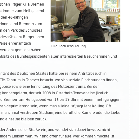
tischen Träger KiTa Bremen
nt immer zum Heiligabend:
 den 46-Jährigen
rinnen und Bremern zum
in den Park des Schlosses
ndespräsident Bürgerinnen
Weise ehrenamtlich
KiTa-Koch Jens Kölling
verdient gemacht haben.
mtssitz des Bundespräsidenten allen interessierten Besucherinnen und
ntant des Deutschen Staates hatte bei seinem Antrittsbesuch in
e-Zentrum in Tenever besucht, wo sich soziale Einrichtungen finden,
gbörse sowie eine Einrichtung des Mütterzentrums. Bei der
g kennengelernt, der seit 2008 in Osterholz-Tenever eine jährlich
nd Bremern am Heiligabend von 16 bis 19 Uhr mit einem mehrgängigen
en deprimierend sein, wenn man alleine ist", sagt Jens Kölling. Oft
, manchmal verstreuen Studium, eine berufliche Karriere oder die Liebe
und einzelne bleiben zurück.
n der Andernacher Straße ein, und wendet sich dabei bewusst nicht
ringem Einkommen. "Wir sind offen für alle, wer kommen möchte ist