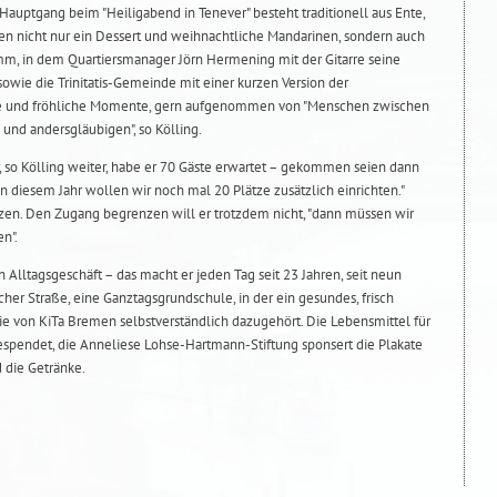
auptgang beim "Heiligabend in Tenever" besteht traditionell aus Ente,
n nicht nur ein Dessert und weihnachtliche Mandarinen, sondern auch
, in dem Quartiersmanager Jörn Hermening mit der Gitarre seine
sowie die Trinitatis-Gemeinde mit einer kurzen Version der
he und fröhliche Momente, gern aufgenommen von "Menschen zwischen
 und andersgläubigen", so Kölling.
, so Kölling weiter, habe er 70 Gäste erwartet – gekommen seien dann
in diesem Jahr wollen wir noch mal 20 Plätze zusätzlich einrichten."
zen. Den Zugang begrenzen will er trotzdem nicht, "dann müssen wir
n".
 Alltagsgeschäft – das macht er jeden Tag seit 23 Jahren, seit neun
er Straße, eine Ganztagsgrundschule, in der ein gesundes, frisch
ie von KiTa Bremen selbstverständlich dazugehört. Die Lebensmittel für
gespendet, die Anneliese Lohse-Hartmann-Stiftung sponsert die Plakate
d die Getränke.