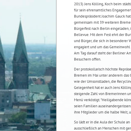
2013) Jens Kölling, Koch beim städ
für sein ehrenamtliches Engageme
Bundespräsident Joachim Gauck hat
gemeinsam mit 39 weiteren Breme
Bürgerfest nach Berlin eingeladen, 
Bellevue. Mit dem Fest ehrt der Bu
und Bürger, die sich in besonderer 
engagiert und um das Gemeinwohl 
Am Tag darauf steht der Berliner A
Besuchern offen.
Der protokollarisch höchste Repräse
Bremen im Mai unter anderem das OT
wie der Umsonstladen, die Recyclin
Gelegenheit hat er auch Jens Köllin
steigende Zahl von Bremerinnen u
Menü verköstigt. "Heiligabende könn
seien Familien auseinandergerissen
ihre Mitglieder um die halbe Welt, 
So lädt er in die Aula der Schule a
ausschließlich an Menschen mit ge