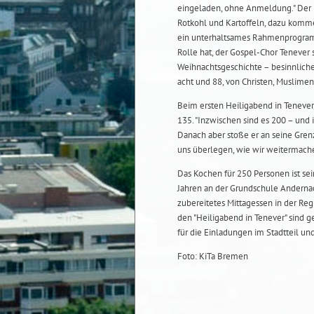
eingeladen, ohne Anmeldung." Der H
Rotkohl und Kartoffeln, dazu komme
ein unterhaltsames Rahmenprogramm
Rolle hat, der Gospel-Chor Tenever 
Weihnachtsgeschichte – besinnlic
acht und 88, von Christen, Muslimen
Beim ersten Heiligabend in Tenever
135. "Inzwischen sind es 200 – und 
Danach aber stoße er an seine Gren
uns überlegen, wie wir weitermache
Das Kochen für 250 Personen ist sein
Jahren an der Grundschule Andernach
zubereitetes Mittagessen in der Reg
den "Heiligabend in Tenever" sind 
für die Einladungen im Stadtteil un
Foto: KiTa Bremen