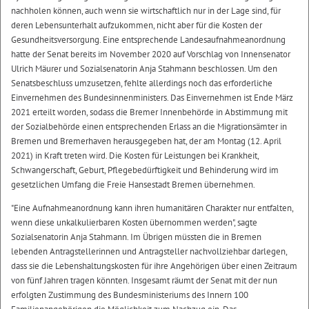
nachholen können, auch wenn sie wirtschaftlich nur in der Lage sind, für
deren Lebensunterhalt aufzukommen, nicht aber für die Kosten der
Gesundheitsversorgung. Eine entsprechende Landesaufnahmeanordnung
hatte der Senat bereits im November 2020 auf Vorschlag von Innensenator
Ulrich Mäurer und Sozialsenatorin Anja Stahmann beschlossen. Um den
Senatsbeschluss umzusetzen, fehlte allerdings noch das erforderliche
Einvernehmen des Bundesinnenministers. Das Einvernehmen ist Ende März
2021 erteilt worden, sodass die Bremer Innenbehörde in Abstimmung mit
der Sozialbehörde einen entsprechenden Erlass an die Migrationsämter in
Bremen und Bremerhaven herausgegeben hat, der am Montag (12. April
2021) in Kraft treten wird. Die Kosten für Leistungen bei Krankheit,
Schwangerschaft, Geburt, Pflegebedürftigkeit und Behinderung wird im
gesetzlichen Umfang die Freie Hansestadt Bremen übernehmen.
"Eine Aufnahmeanordnung kann ihren humanitären Charakter nur entfalten,
wenn diese unkalkulierbaren Kosten übernommen werden", sagte
Sozialsenatorin Anja Stahmann. Im Übrigen müssten die in Bremen
lebenden Antragstellerinnen und Antragsteller nachvollziehbar darlegen,
dass sie die Lebenshaltungskosten für ihre Angehörigen über einen Zeitraum
von fünf Jahren tragen könnten. Insgesamt räumt der Senat mit der nun
erfolgten Zustimmung des Bundesministeriums des Innern 100