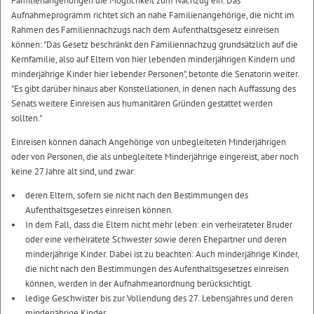
Familienangehörigen die Möglichkeit zum Nachzug ein. Das
Aufnahmeprogramm richtet sich an nahe Familienangehörige, die nicht im
Rahmen des Familiennachzugs nach dem Aufenthaltsgesetz einreisen
können: "Das Gesetz beschränkt den Familiennachzug grundsätzlich auf die
Kernfamilie, also auf Eltern von hier lebenden minderjährigen Kindern und
minderjährige Kinder hier lebender Personen", betonte die Senatorin weiter.
"Es gibt darüber hinaus aber Konstellationen, in denen nach Auffassung des
Senats weitere Einreisen aus humanitären Gründen gestattet werden
sollten."
Einreisen können danach Angehörige von unbegleiteten Minderjährigen
oder von Personen, die als unbegleitete Minderjährige eingereist, aber noch
keine 27 Jahre alt sind, und zwar:
deren Eltern, sofern sie nicht nach den Bestimmungen des
Aufenthaltsgesetzes einreisen können.
In dem Fall, dass die Eltern nicht mehr leben: ein verheirateter Bruder
oder eine verheiratete Schwester sowie deren Ehepartner und deren
minderjährige Kinder. Dabei ist zu beachten: Auch minderjährige Kinder,
die nicht nach den Bestimmungen des Aufenthaltsgesetzes einreisen
können, werden in der Aufnahmeanordnung berücksichtigt.
ledige Geschwister bis zur Vollendung des 27. Lebensjahres und deren
minderjährige Kinder.