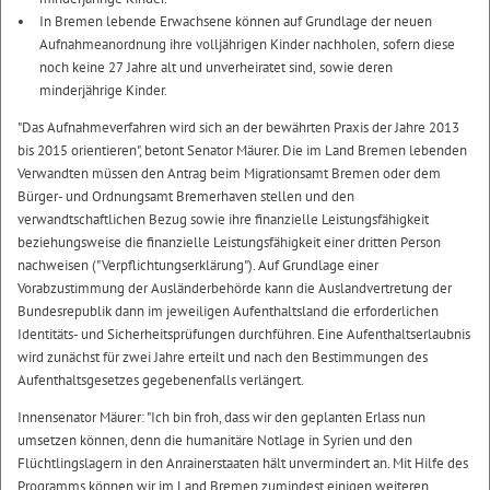
In Bremen lebende Erwachsene können auf Grundlage der neuen
Aufnahmeanordnung ihre volljährigen Kinder nachholen, sofern diese
noch keine 27 Jahre alt und unverheiratet sind, sowie deren
minderjährige Kinder.
"Das Aufnahmeverfahren wird sich an der bewährten Praxis der Jahre 2013
bis 2015 orientieren", betont Senator Mäurer. Die im Land Bremen lebenden
Verwandten müssen den Antrag beim Migrationsamt Bremen oder dem
Bürger- und Ordnungsamt Bremerhaven stellen und den
verwandtschaftlichen Bezug sowie ihre finanzielle Leistungsfähigkeit
beziehungsweise die finanzielle Leistungsfähigkeit einer dritten Person
nachweisen ("Verpflichtungserklärung"). Auf Grundlage einer
Vorabzustimmung der Ausländerbehörde kann die Auslandvertretung der
Bundesrepublik dann im jeweiligen Aufenthaltsland die erforderlichen
Identitäts- und Sicherheitsprüfungen durchführen. Eine Aufenthaltserlaubnis
wird zunächst für zwei Jahre erteilt und nach den Bestimmungen des
Aufenthaltsgesetzes gegebenenfalls verlängert.
Innensenator Mäurer: "Ich bin froh, dass wir den geplanten Erlass nun
umsetzen können, denn die humanitäre Notlage in Syrien und den
Flüchtlingslagern in den Anrainerstaaten hält unvermindert an. Mit Hilfe des
Programms können wir im Land Bremen zumindest einigen weiteren