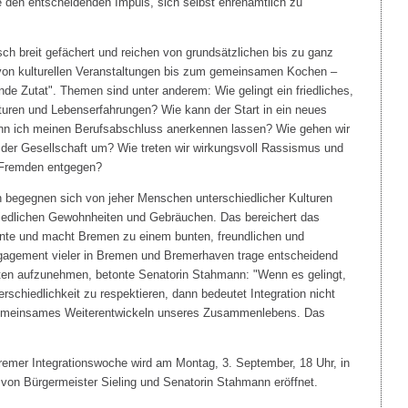
 den entscheidenden Impuls, sich selbst ehrenamtlich zu
ch breit gefächert und reichen von grundsätzlichen bis zu ganz
von kulturellen Veranstaltungen bis zum gemeinsamen Kochen –
de Zutat". Themen sind unter anderem: Wie gelingt ein friedliches,
lturen und Lebenserfahrungen? Wie kann der Start in ein neues
ann ich meinen Berufsabschluss anerkennen lassen? Wie gehen wir
 der Gesellschaft um? Wie treten wir wirkungsvoll Rassismus und
 Fremden entgegen?
n begegnen sich von jeher Menschen unterschiedlicher Kulturen
hiedlichen Gewohnheiten und Gebräuchen. Das bereichert das
nte und macht Bremen zu einem bunten, freundlichen und
gagement vieler in Bremen und Bremerhaven trage entscheidend
nten aufzunehmen, betonte Senatorin Stahmann: "Wenn es gelingt,
erschiedlichkeit zu respektieren, dann bedeutet Integration nicht
gemeinsames Weiterentwickeln unseres Zusammenlebens. Das
Bremer Integrationswoche wird am Montag, 3. September, 18 Uhr, in
h von Bürgermeister Sieling und Senatorin Stahmann eröffnet.