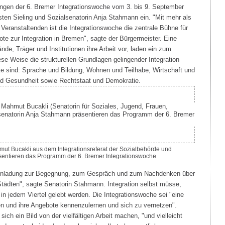
ungen der 6. Bremer Integrationswoche vom 3. bis 9. September
sten Sieling und Sozialsenatorin Anja Stahmann ein. "Mit mehr als
Veranstaltenden ist die Integrationswoche die zentrale Bühne für
ote zur Integration in Bremen", sagte der Bürgermeister. Eine
nde, Träger und Institutionen ihre Arbeit vor, laden ein zum
e Weise die strukturellen Grundlagen gelingender Integration
e sind: Sprache und Bildung, Wohnen und Teilhabe, Wirtschaft und
und Gesundheit sowie Rechtstaat und Demokratie.
mut Bucakli aus dem Integrationsreferat der Sozialbehörde und
sentieren das Programm der 6. Bremer Integrationswoche
 Einladung zur Begegnung, zum Gespräch und zum Nachdenken über
ädten", sagte Senatorin Stahmann. Integration selbst müsse,
 in jedem Viertel gelebt werden. Die Integrationswoche sei "eine
ven und ihre Angebote kennenzulernen und sich zu vernetzen".
ch ein Bild von der vielfältigen Arbeit machen, "und vielleicht