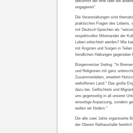
bekommt der eine oder die andere
engagieren".
Die Veranstaltungen sind thematis
praktischen Fragen des Lebens, 
mit Deutsch-Sprechen als "würzen
respektvolles Miteinander der Ku
Leben erleichtert werden? Wie k
mit Ängsten und Sorgen in Teilen
feindlichen Haltungen gegenüber
Bürgermeister Sieling: "In Breme
und Religionen mit ganz untersc
Zusammenleben, erweitert Horizo
weltoffenen Land." Das große En
dazu bei, Geflüchtete und Migra
uns gegenseitig in all unserer Unt
einseitige Anpassung, sondern 
wollen wir fördern."
Die alle zwei Jahre organisierte 
der Oberen Rathaushalle feierlic