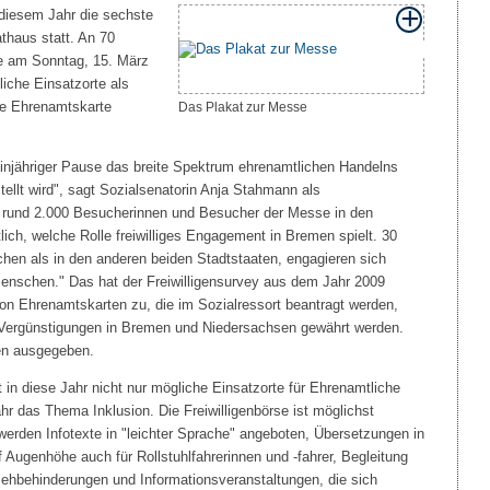
diesem Jahr die sechste
thaus statt. An 70
te am Sonntag, 15. März
iche Einsatzorte als
ie Ehrenamtskarte
Das Plakat zur Messe
einjähriger Pause das breite Spektrum ehrenamtlichen Handelns
ellt wird", sagt Sozialsenatorin Anja Stahmann als
e rund 2.000 Besucherinnen und Besucher der Messe in den
ch, welche Rolle freiwilliges Engagement in Bremen spielt. 30
hen als in den anderen beiden Stadtstaaten, engagieren sich
 Menschen." Das hat der Freiwilligensurvey aus dem Jahr 2009
n Ehrenamtskarten zu, die im Sozialressort beantragt werden,
e Vergünstigungen in Bremen und Niedersachsen gewährt werden.
en ausgegeben.
llt in diese Jahr nicht nur mögliche Einsatzorte für Ehrenamtliche
hr das Thema Inklusion. Die Freiwilligenbörse ist möglichst
werden Infotexte in "leichter Sprache" angeboten, Übersetzungen in
ugenhöhe auch für Rollstuhlfahrerinnen und -fahrer, Begleitung
ehbehinderungen und Informationsveranstaltungen, die sich