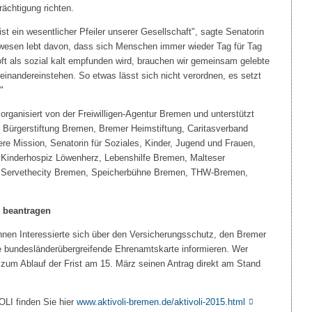
ächtigung richten.
t ein wesentlicher Pfeiler unserer Gesellschaft", sagte Senatorin
esen lebt davon, dass sich Menschen immer wieder Tag für Tag
e oft als sozial kalt empfunden wird, brauchen wir gemeinsam gelebte
einandereinstehen. So etwas lässt sich nicht verordnen, es setzt
"
d organisiert von der Freiwilligen-Agentur Bremen und unterstützt
ürgerstiftung Bremen, Bremer Heimstiftung, Caritasverband
ere Mission, Senatorin für Soziales, Kinder, Jugend und Frauen,
Kinderhospiz Löwenherz, Lebenshilfe Bremen, Malteser
fe, Servethecity Bremen, Speicherbühne Bremen, THW-Bremen,
i beantragen
nen Interessierte sich über den Versicherungsschutz, den Bremer
te bundesländerübergreifende Ehrenamtskarte informieren. Wer
n zum Ablauf der Frist am 15. März seinen Antrag direkt am Stand
OLI finden Sie hier
www.aktivoli-bremen.de/aktivoli-2015.html