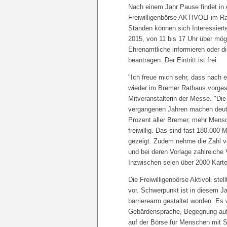
Nach einem Jahr Pause findet in 
Freiwilligenbörse AKTIVOLI im Ra
Ständen können sich Interessier
2015, von 11 bis 17 Uhr über mögl
Ehrenamtliche informieren oder d
beantragen. Der Eintritt ist frei.
"Ich freue mich sehr, dass nach 
wieder im Bremer Rathaus vorgest
Mitveranstalterin der Messe. "Di
vergangenen Jahren machen deutli
Prozent aller Bremer, mehr Mensc
freiwillig. Das sind fast 180.000
gezeigt. Zudem nehme die Zahl vo
und bei deren Vorlage zahlreich
Inzwischen seien über 2000 Kart
Die Freiwilligenbörse Aktivoli ste
vor. Schwerpunkt ist in diesem Ja
barrierearm gestaltet worden. Es 
Gebärdensprache, Begegnung auf A
auf der Börse für Menschen mit S