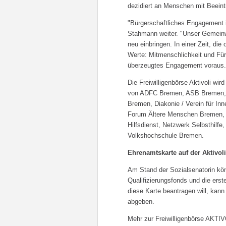
dezidiert an Menschen mit Beeintr
"Bürgerschaftliches Engagement is
Stahmann weiter. "Unser Gemeinw
neu einbringen. In einer Zeit, di
Werte: Mitmenschlichkeit und Für
überzeugtes Engagement voraus.
Die Freiwilligenbörse Aktivoli wir
von ADFC Bremen, ASB Bremen, B
Bremen, Diakonie / Verein für Inn
Forum Ältere Menschen Bremen, 
Hilfsdienst, Netzwerk Selbsthil
Volkshochschule Bremen.
Ehrenamtskarte auf der Aktivol
Am Stand der Sozialsenatorin kön
Qualifizierungsfonds und die ers
diese Karte beantragen will, kan
abgeben.
Mehr zur Freiwilligenbörse AKTIV