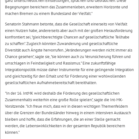
ganz unterschiedlichen Einstellungen, Sprachen und Gebräuchen. Diese
Begegnungen bereichern das Zusammenleben, erweitern Horizonte und
machen Bremen zu einem Bundesland der Vielfalt."
Senatorin Stahmann betonte, dass die Gesellschaft einerseits von Vielfalt
einen Nutzen habe, andererseits aber auch mit der großen Herausforderung
konfrontiert sei, "gleichberechtigte Chancen auf gesellschaftliche Teilhabe
zu schaffen". Zugleich könnten Zuwanderung und gesellschaftliche
Diversität auch Ängste hervorrufen. „Veränderungen werden nicht immer als
Chance gesehen“, sagte sie, "sie können auch zu Verunsicherung führen und
umschlagen in Feindseligkeit und Rassismus." Eine zukunftsfähige
Integrationspolitik müsse daher Instrumente für eine gelingende Integration
und gleichzeitig für den Erhalt und für Förderung einer wohlwollenden
gesellschaftlichen Aufnahmebereitschaft bereithalten.
"In der 16. IntMK wird deshalb die Förderung des gesellschaftlichen
Zusammenhalts weiterhin eine große Rolle spielen", sagte die Int-MK-
Vorsitzende. "Ich freue mich, dass wir in diesen wichtigen Themenfeldern
über die Grenzen der Bundesländer hinweg in einem intensiven Austausch
bleiben und hoffe, dass die Erfahrungen, die an einer Stelle gemacht
werden, die Lebenswirklichkeiten in der gesamten Republik bereichern
können."