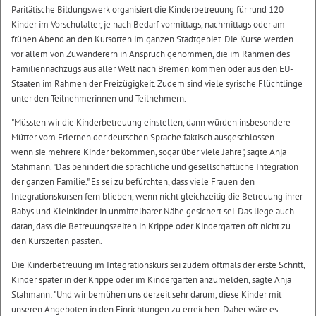
Paritätische Bildungswerk organisiert die Kinderbetreuung für rund 120
Kinder im Vorschulalter, je nach Bedarf vormittags, nachmittags oder am
frühen Abend an den Kursorten im ganzen Stadtgebiet. Die Kurse werden
vor allem von Zuwanderern in Anspruch genommen, die im Rahmen des
Familiennachzugs aus aller Welt nach Bremen kommen oder aus den EU-
Staaten im Rahmen der Freizügigkeit. Zudem sind viele syrische Flüchtlinge
unter den Teilnehmerinnen und Teilnehmern.
"Müssten wir die Kinderbetreuung einstellen, dann würden insbesondere
Mütter vom Erlernen der deutschen Sprache faktisch ausgeschlossen –
wenn sie mehrere Kinder bekommen, sogar über viele Jahre", sagte Anja
Stahmann. "Das behindert die sprachliche und gesellschaftliche Integration
der ganzen Familie." Es sei zu befürchten, dass viele Frauen den
Integrationskursen fern blieben, wenn nicht gleichzeitig die Betreuung ihrer
Babys und Kleinkinder in unmittelbarer Nähe gesichert sei. Das liege auch
daran, dass die Betreuungszeiten in Krippe oder Kindergarten oft nicht zu
den Kurszeiten passten.
Die Kinderbetreuung im Integrationskurs sei zudem oftmals der erste Schritt,
Kinder später in der Krippe oder im Kindergarten anzumelden, sagte Anja
Stahmann: "Und wir bemühen uns derzeit sehr darum, diese Kinder mit
unseren Angeboten in den Einrichtungen zu erreichen. Daher wäre es