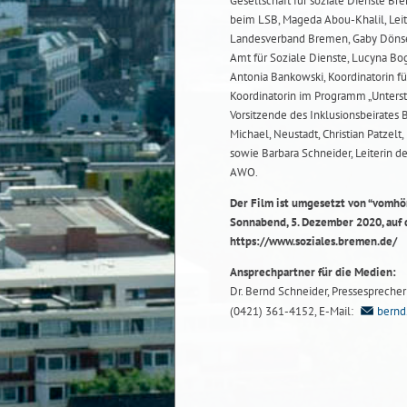
Gesellschaft für soziale Dienste Bre
beim LSB, Mageda Abou-Khalil, Lei
Landesverband Bremen, Gaby Dönse
Amt für Soziale Dienste, Lucyna Bog
Antonia Bankowski, Koordinatorin f
Koordinatorin im Programm „Unterst
Vorsitzende des Inklusionsbeirates 
Michael, Neustadt, Christian Patze
sowie Barbara Schneider, Leiterin 
AWO.
Der Film ist umgesetzt von “vomhö
Sonnabend, 5. Dezember 2020, auf 
https://www.soziales.bremen.de/
Ansprechpartner für die Medien:
Dr. Bernd Schneider, Pressesprecher b
(0421) 361-4152, E-Mail:
bernd