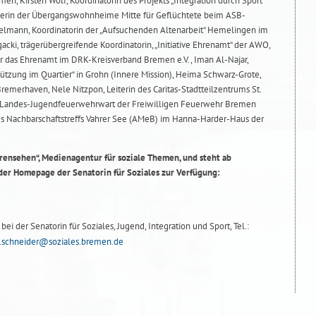
men, Kirsten Wolf, Koordinatorin des Projekts „Integration durch Sport“
terin der Übergangswohnheime Mitte für Geflüchtete beim ASB-
lmann, Koordinatorin der „Aufsuchenden Altenarbeit“ Hemelingen im
acki, trägerübergreifende Koordinatorin, „Initiative Ehrenamt“ der AWO,
ür das Ehrenamt im DRK-Kreisverband Bremen e.V., Iman Al-Najar,
ützung im Quartier“ in Grohn (Innere Mission), Heima Schwarz-Grote,
Bremerhaven, Nele Nitzpon, Leiterin des Caritas-Stadtteilzentrums St.
lt, Landes-Jugendfeuerwehrwart der Freiwilligen Feuerwehr Bremen
des Nachbarschaftstreffs Vahrer See (AMeB) im Hanna-Harder-Haus der
rensehen“, Medienagentur für soziale Themen, und steht ab
der Homepage der Senatorin für Soziales zur Verfügung:
ei der Senatorin für Soziales, Jugend, Integration und Sport, Tel.:
.schneider@soziales.bremen.de