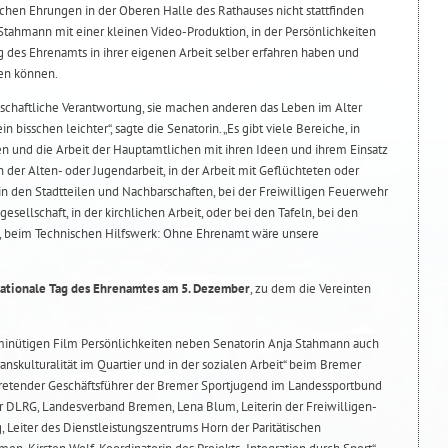
ichen Ehrungen in der Oberen Halle des Rathauses nicht stattfinden
Stahmann mit einer kleinen Video-Produktion, in der Persönlichkeiten
des Ehrenamts in ihrer eigenen Arbeit selber erfahren haben und
len können.
chaftliche Verantwortung, sie machen anderen das Leben im Alter
n bisschen leichter“, sagte die Senatorin. „Es gibt viele Bereiche, in
n und die Arbeit der Hauptamtlichen mit ihren Ideen und ihrem Einsatz
 in der Alten- oder Jugendarbeit, in der Arbeit mit Geflüchteten oder
n den Stadtteilen und Nachbarschaften, bei der Freiwilligen Feuerwehr
sellschaft, in der kirchlichen Arbeit, oder bei den Tafeln, bei den
 beim Technischen Hilfswerk: Ohne Ehrenamt wäre unsere
rnationale Tag des Ehrenamtes am 5. Dezember
, zu dem die Vereinten
inütigen Film Persönlichkeiten neben Senatorin Anja Stahmann auch
Transkulturalität im Quartier und in der sozialen Arbeit“ beim Bremer
rtretender Geschäftsführer der Bremer Sportjugend im Landessportbund
er DLRG, Landesverband Bremen, Lena Blum, Leiterin der Freiwilligen-
 Leiter des Dienstleistungszentrums Horn der Paritätischen