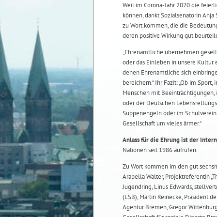
Weil im Corona-Jahr 2020 die feierl
können, dankt Sozialsenatorin Anja 
zu Wort kommen, die die Bedeutung 
deren positive Wirkung gut beurtei
„Ehrenamtliche übernehmen gesells
oder das Einleben in unsere Kultur ei
denen Ehrenamtliche sich einbringe
bereichern.“ Ihr Fazit: „Ob im Sport,
Menschen mit Beeinträchtigungen, i
oder der Deutschen Lebensrettungsge
Suppenengeln oder im Schulverein,
Gesellschaft um vieles ärmer.“
Anlass für die Ehrung ist der Inte
Nationen seit 1986 aufrufen.
Zu Wort kommen im den gut sechsm
Arabella Walter, Projektreferentin „
Jugendring, Linus Edwards, stellve
(LSB), Martin Reinecke, Präsident d
Agentur Bremen, Gregor Wittenburg,