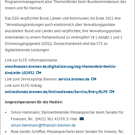
Programmmanagement aller Themenfelder beim Bundesministerium des
Innern und für Heimat.
Das OZG verpflichtet Bund, Länder und Kommunen, bis Ende 2022 ihre
"Verwaltungsleistungen auch elektronisch über Verwaltungsportale
anzubieten. Bund und Länder sind verpflichtet, ihre Verwaltungsportale
miteinander zu einem Portalverbund zu verknüpfen" (§ 1 Absatz 1 und 2
Onlinezugangsgesetz (OZG)). Deutschlandweit sind das 575 zu
digitalisierende Leistungen.
Link zur ELFE-Informationsseite:
www.finanzen.bremen.de/digitalisierung/ozg-themenfeld-familie-
kind/elfe-102932
Link zum Serviceportal Bremen:
service.bremen.de
Link zum ELFE-Antrag:
onlinedienste.bremen.de/Onlinedienste/Service/Entry/ELFE
Ansprechpersonen für die Medien:
Simon Hammann, Stellvertretender Pressesprecher beim Senator für
Finanzen, Tel.: (0421) 361 42559, E-Mail
simon.hammann@finanzen.bremen.de
Rose Gerdts-Schiffler, Pressesprecherin beim Senator für Inneres, Tel.: