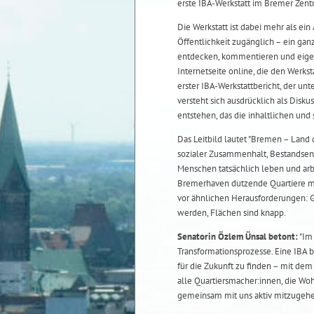
erste IBA-Werkstatt im Bremer Zent
Die Werkstatt ist dabei mehr als ein 
Öffentlichkeit zugänglich – ein ga
entdecken, kommentieren und eigen
Internetseite online, die den Werks
erster IBA-Werkstattbericht, der unt
versteht sich ausdrücklich als Dis
entstehen, das die inhaltlichen un
Das Leitbild lautet "Bremen – Land 
sozialer Zusammenhalt, Bestandsen
Menschen tatsächlich leben und arbe
Bremerhaven dutzende Quartiere mi
vor ähnlichen Herausforderungen: G
werden, Flächen sind knapp.
Senatorin Özlem Ünsal betont:
"Im 
Transformationsprozesse. Eine IBA
für die Zukunft zu finden – mit dem 
alle Quartiersmacher:innen, die Woh
gemeinsam mit uns aktiv mitzugehe