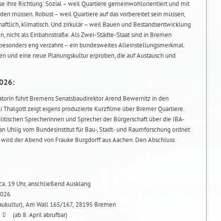
se ihre Richtung: Sozial – weil Quartiere gemeinwohlorientiert und mit
den müssen. Robust – weil Quartiere auf das vorbereitet sein müssen,
haftlich, klimatisch. Und zirkulär – weil Bauen und Bestandsentwicklung
, nicht als Einbahnstraße. Als Zwei-Städte-Staat sind in Bremen
esonders eng verzahnt – ein bundesweites Alleinstellungsmerkmal.
en und eine neue Planungskultur erproben, die auf Austausch und
026:
torin führt Bremens Senatsbaudirektor Arend Bewernitz in den
lli Thalgott zeigt eigens produzierte Kurzfilme über Bremer Quartiere.
litischen Sprecherinnen und Sprecher der Bürgerschaft über die IBA-
ian Uhlig vom Bundesinstitut für Bau-, Stadt- und Raumforschung ordnet
t wird der Abend von Frauke Burgdorff aus Aachen. Den Abschluss
 ca. 19 Uhr, anschließend Ausklang
2026
aukultur), Am Wall 165/167, 28195 Bremen
(ab 8. April abrufbar)