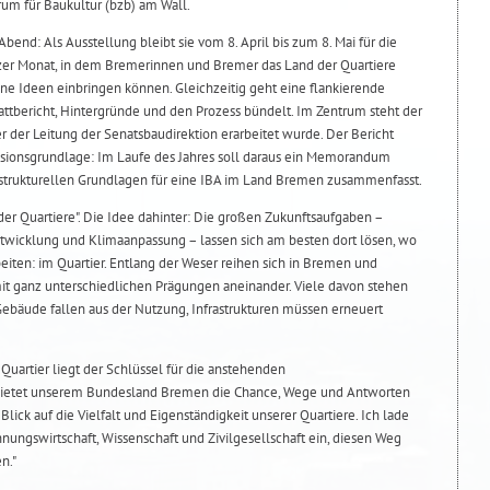
rum für Baukultur (bzb) am Wall.
Abend: Als Ausstellung bleibt sie vom 8. April bis zum 8. Mai für die
nzer Monat, in dem Bremerinnen und Bremer das Land der Quartiere
e Ideen einbringen können. Gleichzeitig geht eine flankierende
tattbericht, Hintergründe und den Prozess bündelt. Im Zentrum steht der
er der Leitung der Senatsbaudirektion erarbeitet wurde. Der Bericht
kussionsgrundlage: Im Laufe des Jahres soll daraus ein Memorandum
d strukturellen Grundlagen für eine IBA im Land Bremen zusammenfasst.
der Quartiere". Die Idee dahinter: Die großen Zukunftsaufgaben –
twicklung und Klimaanpassung – lassen sich am besten dort lösen, wo
iten: im Quartier. Entlang der Weser reihen sich in Bremen und
t ganz unterschiedlichen Prägungen aneinander. Viele davon stehen
ebäude fallen aus der Nutzung, Infrastrukturen müssen erneuert
Quartier liegt der Schlüssel für die anstehenden
 bietet unserem Bundesland Bremen die Chance, Wege und Antworten
Blick auf die Vielfalt und Eigenständigkeit unserer Quartiere. Ich lade
nungswirtschaft, Wissenschaft und Zivilgesellschaft ein, diesen Weg
n."