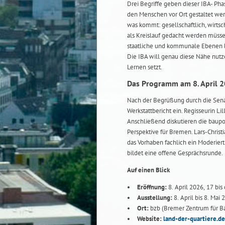
Drei Begriffe geben dieser IBA- Pha
den Menschen vor Ort gestaltet wer
was kommt: gesellschaftlich, wirtsc
als Kreislauf gedacht werden müssen
staatliche und kommunale Ebenen b
Die IBA will genau diese Nähe nutz
Lernen setzt.
Das Programm am 8. April 2
Nach der Begrüßung durch die Sena
Werkstattbericht ein. Regisseurin Li
Anschließend diskutieren die baupo
Perspektive für Bremen. Lars-Christ
das Vorhaben fachlich ein Moderier
bildet eine offene Gesprächsrunde.
Auf einen Blick
Eröffnung:
8. April 2026, 17 bis
Ausstellung:
8. April bis 8. Mai 
Ort:
bzb (Bremer Zentrum für B
Website:
land-der-quartiere.de