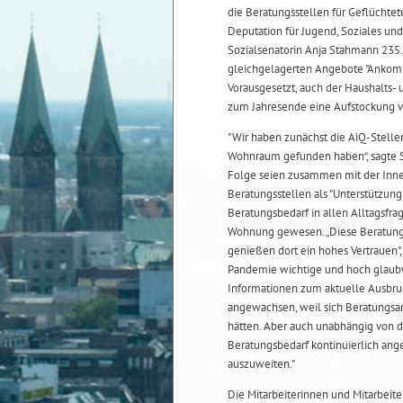
die Beratungsstellen für Geflücht
Deputation für Jugend, Soziales und 
Sozialsenatorin Anja Stahmann 235.
gleichgelagerten Angebote "Ankomme
Vorausgesetzt, auch der Haushalts-
zum Jahresende eine Aufstockung vo
"Wir haben zunächst die AiQ-Stellen
Wohnraum gefunden haben“, sagte S
Folge seien zusammen mit der Inner
Beratungsstellen als "Unterstützung
Beratungsbedarf in allen Alltagsf
Wohnung gewesen. „Diese Beratungs
genießen dort ein hohes Vertrauen",
Pandemie wichtige und hoch glaubwü
Informationen zum aktuelle Ausbru
angewachsen, weil sich Beratungsa
hätten. Aber auch unabhängig von 
Beratungsbedarf kontinuierlich ang
auszuweiten."
Die Mitarbeiterinnen und Mitarbeite