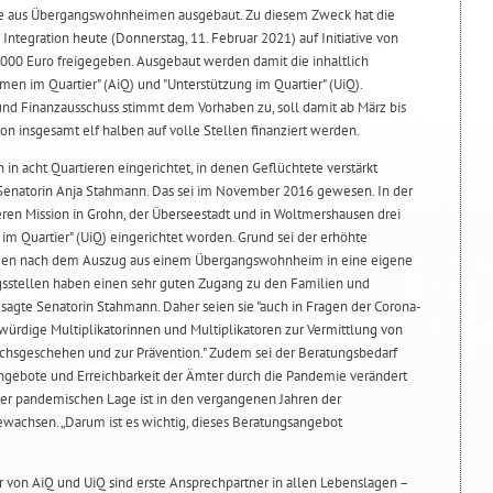
ete aus Übergangswohnheimen ausgebaut. Zu diesem Zweck hat die
Integration heute (Donnerstag, 11. Februar 2021) auf Initiative von
000 Euro freigegeben. Ausgebaut werden damit die inhaltlich
n im Quartier" (AiQ) und "Unterstützung im Quartier" (UiQ).
 und Finanzausschuss stimmt dem Vorhaben zu, soll damit ab März bis
n insgesamt elf halben auf volle Stellen finanziert werden.
 in acht Quartieren eingerichtet, in denen Geflüchtete verstärkt
enatorin Anja Stahmann. Das sei im November 2016 gewesen. In der
en Mission in Grohn, der Überseestadt und in Woltmershausen drei
 im Quartier" (UiQ) eingerichtet worden. Grund sei der erhöhte
ragen nach dem Auszug aus einem Übergangswohnheim in eine eigene
stellen haben einen sehr guten Zugang zu den Familien und
 sagte Senatorin Stahmann. Daher seien sie "auch in Fragen der Corona-
rdige Multiplikatorinnen und Multiplikatoren zur Vermittlung von
chsgeschehen und zur Prävention." Zudem sei der Beratungsbedarf
ngebote und Erreichbarkeit der Ämter durch die Pandemie verändert
der pandemischen Lage ist in den vergangenen Jahren der
ewachsen. „Darum ist es wichtig, dieses Beratungsangebot
r von AiQ und UiQ sind erste Ansprechpartner in allen Lebenslagen –