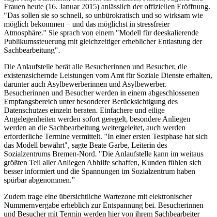
Frauen heute (16. Januar 2015) anlässlich der offiziellen Eröffnung.
"Das sollen sie so schnell, so unbürokratisch und so wirksam wie
möglich bekommen – und das möglichst in stressfreier
Atmosphäre." Sie sprach von einem "Modell für deeskalierende
Publikumssteuerung mit gleichzeitiger erheblicher Entlastung der
Sachbearbeitung".
Die Anlaufstelle berät alle Besucherinnen und Besucher, die
existenzsichernde Leistungen vom Amt für Soziale Dienste erhalten,
darunter auch Asylbewerberinnen und Asylbewerber.
Besucherinnen und Besucher werden in einem abgeschlossenen
Empfangsbereich unter besonderer Berücksichtigung des
Datenschutzes einzeln beraten. Einfachere und eilige
Angelegenheiten werden sofort geregelt, besondere Anliegen
werden an die Sachbearbeitung weitergeleitet, auch werden
erforderliche Termine vermittelt. "In einer ersten Testphase hat sich
das Modell bewährt", sagte Beate Garbe, Leiterin des
Sozialzentrums Bremen-Nord. "Die Anlaufstelle kann im weitaus
größten Teil aller Anliegen Abhilfe schaffen, Kunden fühlen sich
besser informiert und die Spannungen im Sozialzentrum haben
spürbar abgenommen."
Zudem trage eine übersichtliche Wartezone mit elektronischer
Nummernvergabe erheblich zur Entspannung bei. Besucherinnen
und Besucher mit Termin werden hier von ihrem Sachbearbeiter