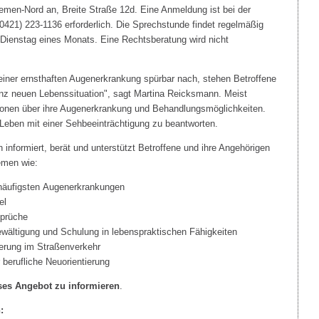
emen-Nord an, Breite Straße 12d. Eine Anmeldung ist bei der
0421) 223-1136 erforderlich. Die Sprechstunde findet regelmäßig
n Dienstag eines Monats. Eine Rechtsberatung wird nicht
iner ernsthaften Augenerkrankung spürbar nach, stehen Betroffene
anz neuen Lebenssituation", sagt Martina Reicksmann. Meist
tionen über ihre Augenerkrankung und Behandlungsmöglichkeiten.
Leben mit einer Sehbeeinträchtigung zu beantworten.
n informiert, berät und unterstützt Betroffene und ihre Angehörigen
emen wie:
häufigsten Augenerkrankungen
el
sprüche
ewältigung und Schulung in lebenspraktischen Fähigkeiten
tierung im Straßenverkehr
 berufliche Neuorientierung
eses Angebot zu informieren
.
: