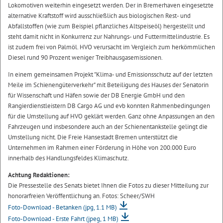
Lokomotiven weiterhin eingesetzt werden. Der in Bremerhaven eingesetzte
alternative Kraftstoff wird ausschließlich aus biologischen Rest- und
Abfallstoffen (wie zum Beispiel pflanzliches Altspeiseöl) hergestellt und
steht damit nicht in Konkurrenz zur Nahrungs- und Futtermittelindustrie. Es
ist zudem frei von Palmöl. HVO verursacht im Vergleich zum herkömmlichen
Diesel rund 90 Prozent weniger Treibhausgasemissionen.
In einem gemeinsamen Projekt "Klima- und Emissionsschutz auf der letzten
Meile im Schienengüterverkehr" mit Beteiligung des Hauses der Senatorin
für Wissenschaft und Häfen sowie der DB Energie GmbH und den
Rangierdienstleistern DB Cargo AG und evb konnten Rahmenbedingungen
für die Umstellung auf HVO geklärt werden. Ganz ohne Anpassungen an den
Fahrzeugen und insbesondere auch an der Schienentankstelle gelingt die
Umstellung nicht. Die Freie Hansestadt Bremen unterstützt die
Unternehmen im Rahmen einer Förderung in Höhe von 200.000 Euro
innerhalb des Handlungsfeldes Klimaschutz.
Achtung Redaktionen:
Die Pressestelle des Senats bietet Ihnen die Fotos zu dieser Mitteilung zur
honorarfreien Veröffentlichung an. Fotos: Scheer/SWH
Foto-Download - Betanken
(jpg, 1.1 MB)
Foto-Download - Erste Fahrt
(jpeg, 1 MB)