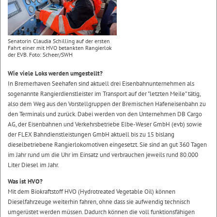
Senatorin Claudia Schilling auf der ersten
Fahrt einer mit HVO betankten Rangierlok
der EVB. Foto: Scheer/SWH
Wie viele Loks werden umgestellt?
In Bremerhaven Seehafen sind aktuell drei Eisenbahnunternehmen als
sogenannte Rangierdienstleister im Transport auf der "letzten Meile" tätig,
also dem Weg aus den Vorstellgruppen der Bremischen Hafeneisenbahn zu
den Terminals und zurück. Dabei werden von den Unternehmen DB Cargo
AG, der Eisenbahnen und Verkehrsbetriebe Elbe-Weser GmbH (evb) sowie
der FLEX Bahndienstleistungen GmbH aktuell bis zu 15 bislang
dieselbetriebene Rangierlokomotiven eingesetzt. Sie sind an gut 360 Tagen
im Jahr rund um die Uhr im Einsatz und verbrauchen jeweils rund 80.000
Liter Diesel im Jahr.
Was ist HVO?
Mit dem Biokraftstoff HVO (Hydrotreated Vegetable Oil) können
Dieselfahrzeuge weiterhin fahren, ohne dass sie aufwendig technisch
umgerüstet werden müssen. Dadurch können die voll funktionsfähigen