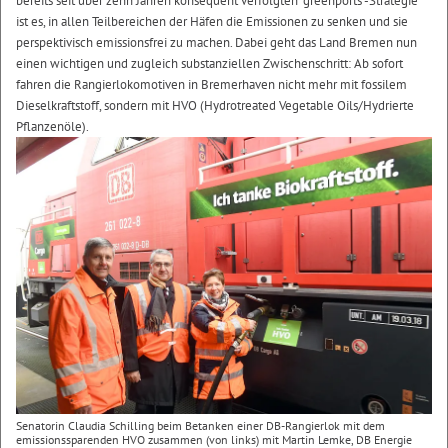
bereits seit über zehn Jahren konsequent verfolgten "greenports"-Strategie
ist es, in allen Teilbereichen der Häfen die Emissionen zu senken und sie
perspektivisch emissionsfrei zu machen. Dabei geht das Land Bremen nun
einen wichtigen und zugleich substanziellen Zwischenschritt: Ab sofort
fahren die Rangierlokomotiven in Bremerhaven nicht mehr mit fossilem
Dieselkraftstoff, sondern mit HVO (Hydrotreated Vegetable Oils/Hydrierte
Pflanzenöle).
Senatorin Claudia Schilling beim Betanken einer DB-Rangierlok mit dem
emissionssparenden HVO zusammen (von links) mit Martin Lemke, DB Energie