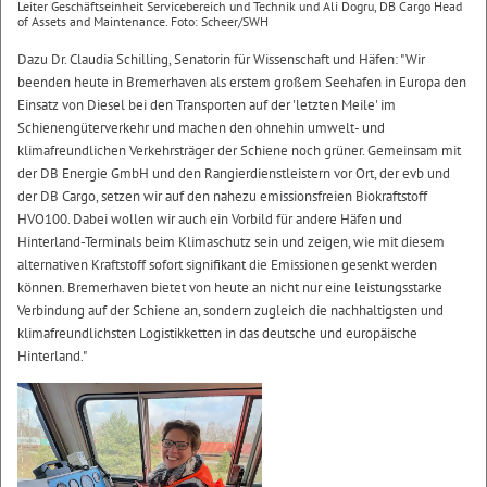
Leiter Geschäftseinheit Servicebereich und Technik und Ali Dogru, DB Cargo Head
of Assets and Maintenance. Foto: Scheer/SWH
Dazu Dr. Claudia Schilling, Senatorin für Wissenschaft und Häfen: "Wir
beenden heute in Bremerhaven als erstem großem Seehafen in Europa den
Einsatz von Diesel bei den Transporten auf der 'letzten Meile' im
Schienengüterverkehr und machen den ohnehin umwelt- und
klimafreundlichen Verkehrsträger der Schiene noch grüner. Gemeinsam mit
der DB Energie GmbH und den Rangierdienstleistern vor Ort, der evb und
der DB Cargo, setzen wir auf den nahezu emissionsfreien Biokraftstoff
HVO100. Dabei wollen wir auch ein Vorbild für andere Häfen und
Hinterland-Terminals beim Klimaschutz sein und zeigen, wie mit diesem
alternativen Kraftstoff sofort signifikant die Emissionen gesenkt werden
können. Bremerhaven bietet von heute an nicht nur eine leistungsstarke
Verbindung auf der Schiene an, sondern zugleich die nachhaltigsten und
klimafreundlichsten Logistikketten in das deutsche und europäische
Hinterland."