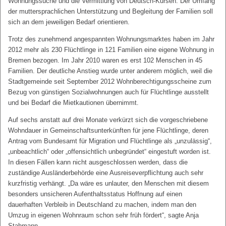
Wohnungssuche und die Vermittlung von Deutsch-Kursen. Der Umfang
der muttersprachlichen Unterstützung und Begleitung der Familien soll
sich an dem jeweiligen Bedarf orientieren.
Trotz des zunehmend angespannten Wohnungsmarktes haben im Jahr
2012 mehr als 230 Flüchtlinge in 121 Familien eine eigene Wohnung in
Bremen bezogen. Im Jahr 2010 waren es erst 102 Menschen in 45
Familien. Der deutliche Anstieg wurde unter anderem möglich, weil die
Stadtgemeinde seit September 2012 Wohnberechtigungsscheine zum
Bezug von günstigen Sozialwohnungen auch für Flüchtlinge ausstellt
und bei Bedarf die Mietkautionen übernimmt.
Auf sechs anstatt auf drei Monate verkürzt sich die vorgeschriebene
Wohndauer in Gemeinschaftsunterkünften für jene Flüchtlinge, deren
Antrag vom Bundesamt für Migration und Flüchtlinge als „unzulässig“,
„unbeachtlich“ oder „offensichtlich unbegründet“ eingestuft worden ist.
In diesen Fällen kann nicht ausgeschlossen werden, dass die
zuständige Ausländerbehörde eine Ausreiseverpflichtung auch sehr
kurzfristig verhängt. „Da wäre es unlauter, den Menschen mit diesem
besonders unsicheren Aufenthaltsstatus Hoffnung auf einen
dauerhaften Verbleib in Deutschland zu machen, indem man den
Umzug in eigenen Wohnraum schon sehr früh fördert“, sagte Anja
Stahmann.