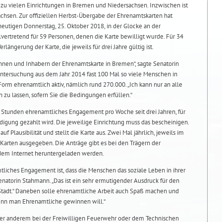
t zu vielen Einrichtungen in Bremen und Niedersachsen. Inzwischen ist
chsen. Zur offiziellen Herbst-Übergabe der Ehrenamtskarten hat
eutigen Donnerstag, 25. Oktober 2018, in der Glocke an der
vertretend für 59 Personen, denen die Karte bewilligt wurde. Für 34
längerung der Karte, die jeweils für drei Jahre gültig ist.
nnen und Inhabern der Ehrenamtskarte in Bremen“, sagte Senatorin
ntersuchung aus dem Jahr 2014 fast 100 Mal so viele Menschen in
orm ehrenamtlich aktiv, nämlich rund 270.000. „Ich kann nur an alle
en zu lassen, sofern Sie die Bedingungen erfüllen.“
 Stunden ehrenamtliches Engagement pro Woche seit drei Jahren, für
gung gezahlt wird. Die jeweilige Einrichtung muss das bescheinigen.
uf Plausibilität und stellt die Karte aus. Zwei Mal jährlich, jeweils im
 Karten ausgegeben. Die Anträge gibt es bei den Trägern der
 dem Internet heruntergeladen werden.
tliches Engagement ist, dass die Menschen das soziale Leben in ihrer
Senatorin Stahmann. „Das ist ein sehr ermutigender Ausdruck für den
Stadt.“ Daneben solle ehrenamtliche Arbeit auch Spaß machen und
, wenn man Ehrenamtliche gewinnen will.“
ter anderem bei der Freiwilligen Feuerwehr oder dem Technischen