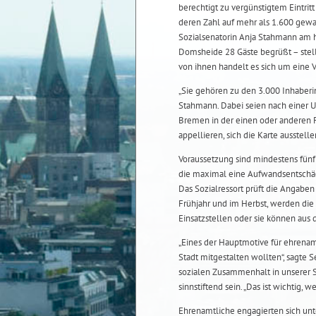
berechtigt zu vergünstigtem Eintrit
deren Zahl auf mehr als 1.600 gewa
Sozialsenatorin Anja Stahmann am h
Domsheide 28 Gäste begrüßt – stell
von ihnen handelt es sich um eine Ver
„Sie gehören zu den 3.000 Inhaberi
Stahmann. Dabei seien nach einer U
Bremen in der einen oder anderen F
appellieren, sich die Karte ausstell
Voraussetzung sind mindestens fünf
die maximal eine Aufwandsentschädi
Das Sozialressort prüft die Angaben a
Frühjahr und im Herbst, werden die
Einsatzstellen oder sie können aus
„Eines der Hauptmotive für ehrenam
Stadt mitgestalten wollten“, sagte 
sozialen Zusammenhalt in unserer 
sinnstiftend sein. „Das ist wichtig
Ehrenamtliche engagierten sich un