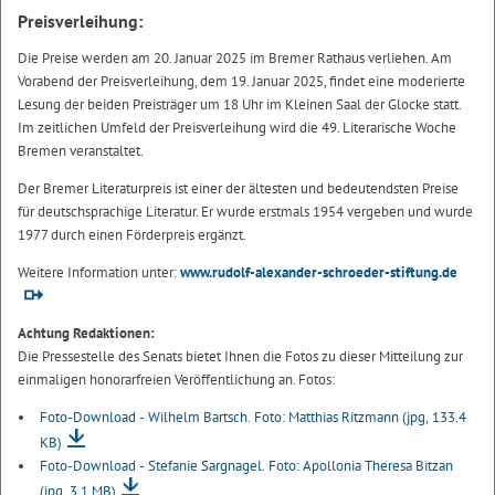
Preisverleihung:
Die Preise werden am 20. Januar 2025 im Bremer Rathaus verliehen. Am
Vorabend der Preisverleihung, dem 19. Januar 2025, findet eine moderierte
Lesung der beiden Preisträger um 18 Uhr im Kleinen Saal der Glocke statt.
Im zeitlichen Umfeld der Preisverleihung wird die 49. Literarische Woche
Bremen veranstaltet.
Der Bremer Literaturpreis ist einer der ältesten und bedeutendsten Preise
für deutschsprachige Literatur. Er wurde erstmals 1954 vergeben und wurde
1977 durch einen Förderpreis ergänzt.
Weitere Information unter:
www.rudolf-alexander-schroeder-stiftung.de
Achtung Redaktionen:
Die Pressestelle des Senats bietet Ihnen die Fotos zu dieser Mitteilung zur
einmaligen honorarfreien Veröffentlichung an. Fotos:
Foto-Download - Wilhelm Bartsch. Foto: Matthias Ritzmann
(jpg, 133.4
KB)
Foto-Download - Stefanie Sargnagel. Foto: Apollonia Theresa Bitzan
(jpg, 3.1 MB)