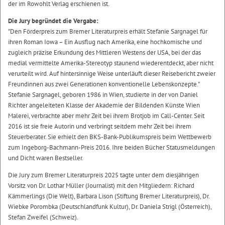
der im Rowohlt Verlag erschienen ist.
Die Jury begründet die Vergabe:
"Den Förderpreis zum Bremer Literaturpreis erhält Stefanie Sargnagel für
ihren Roman Iowa – Ein Ausflug nach Amerika, eine hochkomische und
zugleich präzise Erkundung des Mittleren Westens der USA, bei der das
medial vermittelte Amerika-Stereotyp staunend wiederentdeckt, aber nicht
verurteilt wird. Auf hintersinnige Weise unterläuft dieser Reisebericht zweier
Freundinnen aus zwei Generationen konventionelle Lebenskonzepte."
Stefanie Sargnagel, geboren 1986 in Wien, studierte in der von Daniel
Richter angeleiteten Klasse der Akademie der Bildenden Künste Wien
Malerei, verbrachte aber mehr Zeit bei ihrem Brotjob im Call-Center. Seit
2016 ist sie freie Autorin und verbringt seitdem mehr Zeit bei ihrem
Steuerberater. Sie erhielt den BKS-Bank-Publikumspreis beim Wettbewerb
zum Ingeborg-Bachmann-Preis 2016. Ihre beiden Bücher Statusmeldungen
und Dicht waren Bestseller.
Die Jury zum Bremer Literaturpreis 2025 tagte unter dem diesjährigen
Vorsitz von Dr. Lothar Müller (Journalist) mit den Mitgliedern: Richard
Kämmerlings (Die Welt), Barbara Lison (Stiftung Bremer Literaturpreis), Dr.
Wiebke Porombka (Deutschlandfunk Kultur), Dr. Daniela Strigl (Österreich),
Stefan Zweifel (Schweiz).