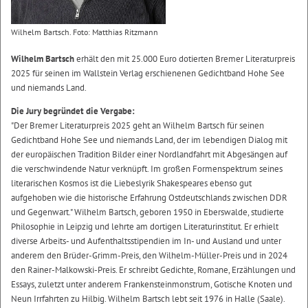
Wilhelm Bartsch. Foto: Matthias Ritzmann
Wilhelm Bartsch
erhält den mit 25.000 Euro dotierten Bremer Literaturpreis
2025 für seinen im Wallstein Verlag erschienenen Gedichtband Hohe See
und niemands Land.
Die Jury begründet die Vergabe:
"Der Bremer Literaturpreis 2025 geht an Wilhelm Bartsch für seinen
Gedichtband Hohe See und niemands Land, der im lebendigen Dialog mit
der europäischen Tradition Bilder einer Nordlandfahrt mit Abgesängen auf
die verschwindende Natur verknüpft. Im großen Formenspektrum seines
literarischen Kosmos ist die Liebeslyrik Shakespeares ebenso gut
aufgehoben wie die historische Erfahrung Ostdeutschlands zwischen DDR
und Gegenwart." Wilhelm Bartsch, geboren 1950 in Eberswalde, studierte
Philosophie in Leipzig und lehrte am dortigen Literaturinstitut. Er erhielt
diverse Arbeits- und Aufenthaltsstipendien im In- und Ausland und unter
anderem den Brüder-Grimm-Preis, den Wilhelm-Müller-Preis und in 2024
den Rainer-Malkowski-Preis. Er schreibt Gedichte, Romane, Erzählungen und
Essays, zuletzt unter anderem Frankensteinmonstrum, Gotische Knoten und
Neun Irrfahrten zu Hilbig. Wilhelm Bartsch lebt seit 1976 in Halle (Saale).