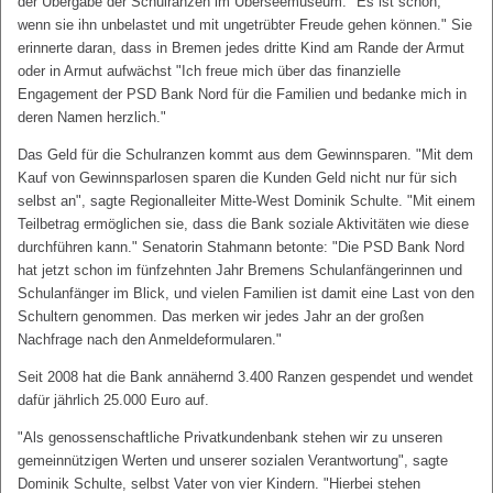
der Übergabe der Schulranzen im Überseemuseum. "Es ist schön,
wenn sie ihn unbelastet und mit ungetrübter Freude gehen können." Sie
erinnerte daran, dass in Bremen jedes dritte Kind am Rande der Armut
oder in Armut aufwächst "Ich freue mich über das finanzielle
Engagement der PSD Bank Nord für die Familien und bedanke mich in
deren Namen herzlich."
Das Geld für die Schulranzen kommt aus dem Gewinnsparen. "Mit dem
Kauf von Gewinnsparlosen sparen die Kunden Geld nicht nur für sich
selbst an", sagte Regionalleiter Mitte-West Dominik Schulte. "Mit einem
Teilbetrag ermöglichen sie, dass die Bank soziale Aktivitäten wie diese
durchführen kann." Senatorin Stahmann betonte: "Die PSD Bank Nord
hat jetzt schon im fünfzehnten Jahr Bremens Schulanfängerinnen und
Schulanfänger im Blick, und vielen Familien ist damit eine Last von den
Schultern genommen. Das merken wir jedes Jahr an der großen
Nachfrage nach den Anmeldeformularen."
Seit 2008 hat die Bank annähernd 3.400 Ranzen gespendet und wendet
dafür jährlich 25.000 Euro auf.
"Als genossenschaftliche Privatkundenbank stehen wir zu unseren
gemeinnützigen Werten und unserer sozialen Verantwortung", sagte
Dominik Schulte, selbst Vater von vier Kindern. "Hierbei stehen